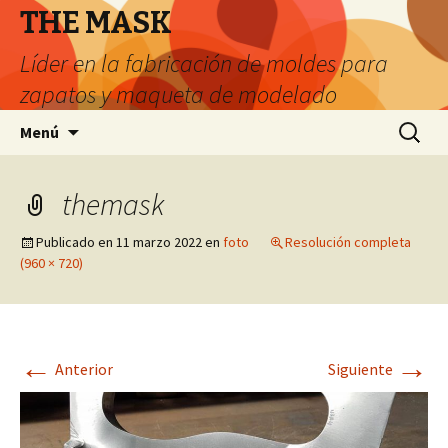
THE MASK
Líder en la fabricación de moldes para
zapatos y maqueta de modelado
saltar
Buscar:
Menú
al
contenido
themask
Publicado en
11 marzo 2022
en
foto
Resolución completa
(960 × 720)
←
→
Anterior
Siguiente