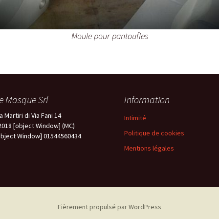
Moule pour pantoufles
e Masque Srl
Information
a Martiri di Via Fani 14
Intimité
2018 [object Window] (MC)
Politique de cookies
object Window] 01544560434
Mentions légales
Fièrement propulsé par WordPress