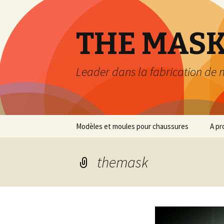
THE MAS
Leader dans la fabrication de 
Aller
Modèles et moules pour chaussures
A pr
au
contenu
themask