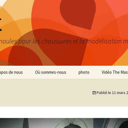
K
moules pour les chaussures et la modélisation 
opos de nous
Où sommes-nous
photo
Vidéo The Mas
Publié le
11 mars 